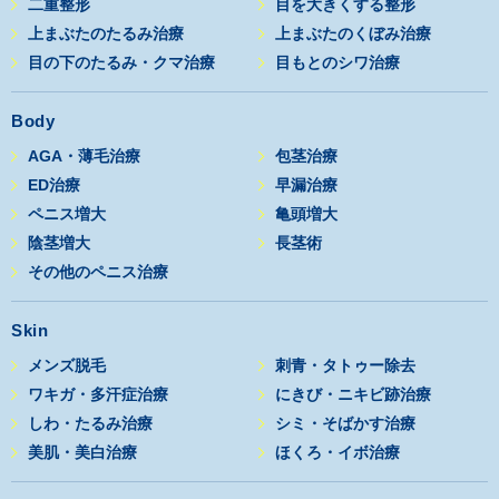
二重整形
目を大きくする整形
上まぶたのたるみ治療
上まぶたのくぼみ治療
目の下のたるみ・クマ治療
目もとのシワ治療
Body
AGA・薄毛治療
包茎治療
ED治療
早漏治療
ペニス増大
亀頭増大
陰茎増大
長茎術
その他のペニス治療
Skin
メンズ脱毛
刺青・タトゥー除去
ワキガ・多汗症治療
にきび・ニキビ跡治療
しわ・たるみ治療
シミ・そばかす治療
美肌・美白治療
ほくろ・イボ治療