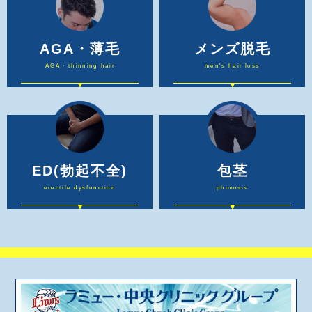
AGA・薄毛
メンズ脱毛
AGA · thinning hair
men's hair loss
ED
(勃起不全)
包茎
erectile dysfunction
phimosis